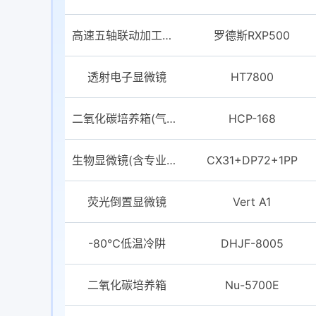
高速五轴联动加工中心
罗德斯RXP500
透射电子显微镜
HT7800
二氧化碳培养箱(气套式)
HCP-168
生物显微镜(含专业超高分辨率冷CCD)
CX31+DP72+1PP
荧光倒置显微镜
Vert A1
-80℃低温冷阱
DHJF-8005
二氧化碳培养箱
Nu-5700E