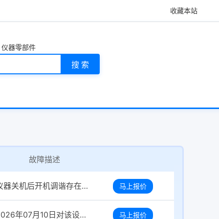
收藏本站
仪器零部件
搜 索
故障描述
仪器关机后开机调谐存在故障，仪器检测数据显示仪器状态非正常，需要维护人员上门调试。 仪器异常表示如下： 正离子只有低质量数有峰，高质量数没有信号，负离子有峰且有数值，但是信号比较低。 维修要求：仪器品牌授权的维修公司
马上报价
2026年07月10日对该设备维护诊断发现激光光斑内部存在暗斑、局部明暗差的情况，且雷达最大脉冲能量0.6mj(低于最大能量要求)，信号幅值低，探测效果最大探测距离在3-3.5km，低于运行要求。经与厂家工程师沟通及综合诊断，排除窗口片等光路镜片损伤情况，判定该故障原因为由于设备使用年限较久，激光头腔体内部晶体老化，二倍频晶体损伤导致，处理该故障情况需更换激光器二倍频晶体（如不更换持续带故障运行会加速晶体碳化，后续会出现脉冲能量持续下滑，甚至造成二次光路损坏）。
马上报价